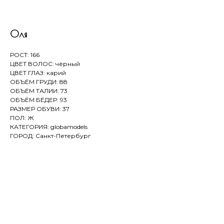
Оля
РОСТ: 166
ЦВЕТ ВОЛОС: чёрный
ЦВЕТ ГЛАЗ: карий
ОБЪЁМ ГРУДИ: 88
ОБЪЁМ ТАЛИИ: 73
ОБЪЁМ БЁДЕР: 93
РАЗМЕР ОБУВИ: 37
ПОЛ: Ж
КАТЕГОРИЯ: globamodels
ГОРОД: Санкт-Петербург