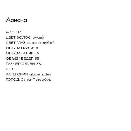
Ариана
РОСТ: 171
ЦВЕТ ВОЛОС: русый
ЦВЕТ ГЛАЗ: серо-голубой
ОБЪЁМ ГРУДИ: 86
ОБЪЁМ ТАЛИИ: 67
ОБЪЁМ БЁДЕР: 95
РАЗМЕР ОБУВИ: 38
ПОЛ: Ж
КАТЕГОРИЯ: globamodels
ГОРОД: Санкт-Петербург