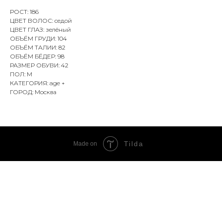
РОСТ: 186
ЦВЕТ ВОЛОС: седой
ЦВЕТ ГЛАЗ: зелёный
ОБЪЁМ ГРУДИ: 104
ОБЪЁМ ТАЛИИ: 82
ОБЪЁМ БЁДЕР: 98
РАЗМЕР ОБУВИ: 42
ПОЛ: М
КАТЕГОРИЯ: age +
ГОРОД: Москва
Tilda
Made on